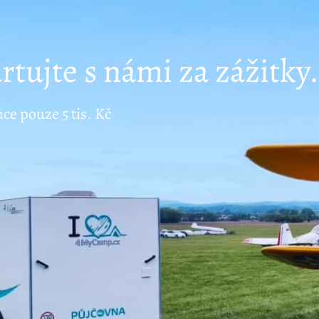
rtujte s námi za zážitky.
uce pouze 5 tis. Kč