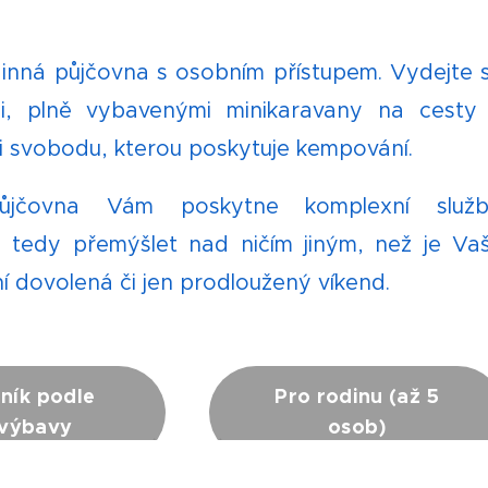
inná půjčovna s osobním přístupem. Vydejte 
i, plně vybavenými minikaravany na cesty
si svobodu, kterou poskytuje kempování.
jčovna Vám poskytne komplexní služb
 tedy přemýšlet nad ničím jiným, než je Va
í dovolená či jen prodloužený víkend.
ník podle
Pro rodinu (až 5
výbavy
osob)