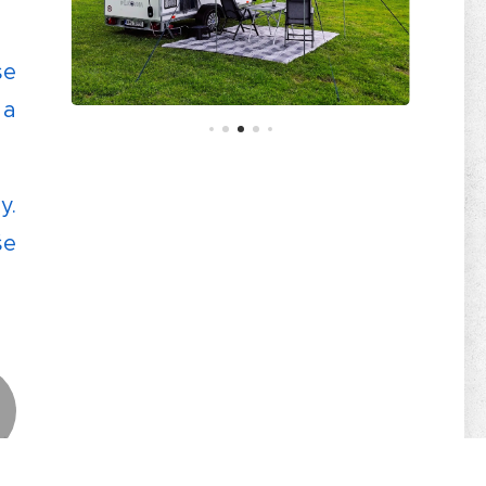
se
 a
y.
še