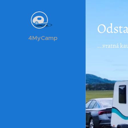
Odsta
4MyCamp
...vratná ka