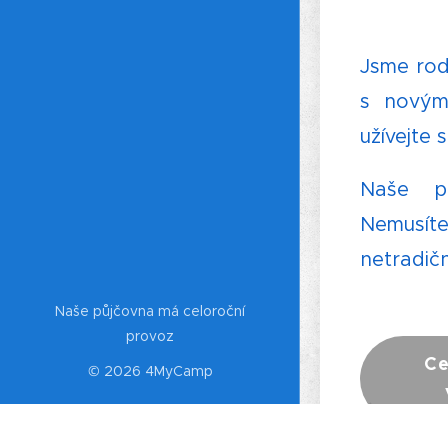
Jsme rod
s novým
užívejte 
Naše pů
Nemusíte
netradičn
Naše půjčovna má celoroční
provoz
Ce
© 2026 4MyCamp