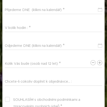
Přijedeme DNE (klikni na kalendář)
V kolik hodin :
Odjedeme DNE (klikni na kalendář)
Kolik Vás bude (osob nad 12 let)
Chcete-li cokoliv doplnit k objednávce... :
SOUHLASÍM s obchodními podmínkami a
zpracováním osobních údajů