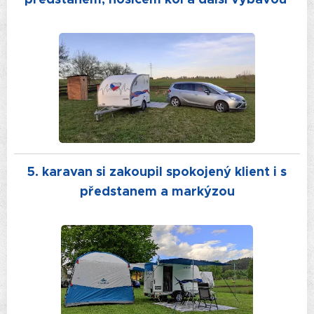
5. karavan si zakoupil spokojený klient i s
předstanem a markýzou