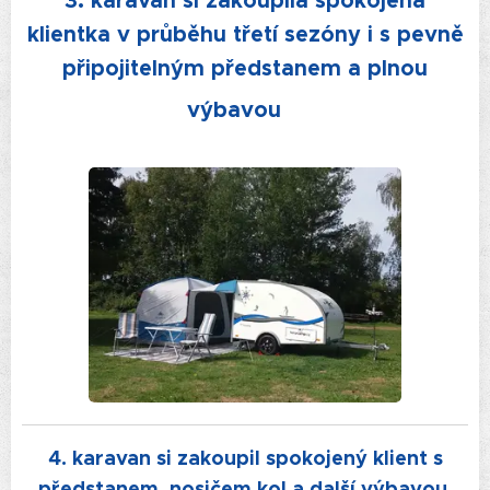
3. karavan si zakoupila spokojená
klientka v průběhu třetí sezóny i s pevně
připojitelným předstanem a plnou
výbavou
4. karavan si zakoupil spokojený klient s
předstanem, nosičem kol a další výbavou