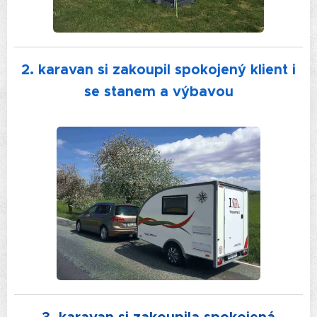
2. karavan si zakoupil spokojený klient i
se stanem a výbavou