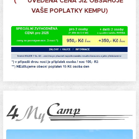
(☝️
UVEDENÁ CENA JIŽ OBSAHUJE
VAŠE POPLATKY KEMPU
)