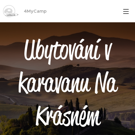
4MyCamp
Ubytování v
karavanu Na
Krásném