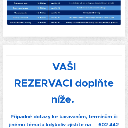
VAŠI
REZERVACI
doplňte
níže.
Případné
dotazy ke karavanům, termínům či
jinému tématu
kdykoliv zjistíte na
📞602 442